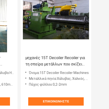
ν
μηχανές 15T Decoiler Recoiler για
τη σπείρα μετάλλων που σκίζει
ν
τις γραμμές
μένος χάλυβας
Όνομα:15T Decoiler Recoiler Machines
Μεταλλικά πηνία:Χάλυβας, Χαλκός, Αλουμίνιο
m, 760mm
Πάχος φύλλου:0,2-2mm
ΕΠΙΚΟΙΝΩΝΉΣΤΕ