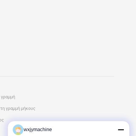
η γραμμή
στη γραμμή μήκους
ος
wxjymachine