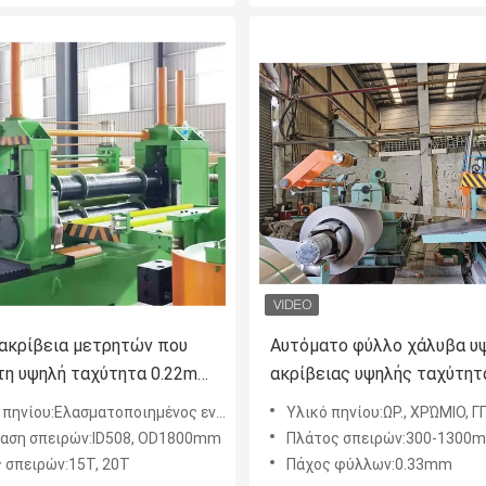
ακρίβεια μετρητών που
Αυτόματο φύλλο χάλυβα υ
 τη υψηλή ταχύτητα 0.22mm
ακρίβειας υψηλής ταχύτητ
0mm γραμμών
σκίζει τη μηχανή γραμμών
Ελασματοποιημένος εν ψυχρώ, γαλβανισμένος χάλυβας, χρωματισμένο φύλλο
Υλικό πηνίου:ΩΡ., ΧΡΏΜΙΟ, ΓΠ, PPGI, 
αση σπειρών:ID508, OD1800mm
Πλάτος σπειρών:300-1300
 σπειρών:15T, 20T
Πάχος φύλλων:0.33mm