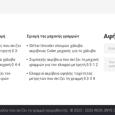
Αφή
μμή
Σχισμή της μηχανής γραμμών
ς που σκίζει
Slitter Uncoiler σπειρών χάλυβα
ετρητή 0.3-
ακρίβειας Coiler μηχανές για το χάλυβα
που σκίζει τη γραμμή
α χάλυβα
Συμπαγής ακρίβεια που σκίζει τη μηχανή
μηχανή 0.4-4
γραμμών για τον ελαφρύ μετρητή 0.3-1.2
X 1250
ει τον
Ελαφριά ακρίβεια υψηλής ταχύτητας
ειρών
μετρητών που σκίζει τη γραμμή 0.3-3 X
η μηχανή
1250
ταλλο που σκίζει τη γραμμή προμηθευτής.
© 2023 - 2026 WUXI JINYE 