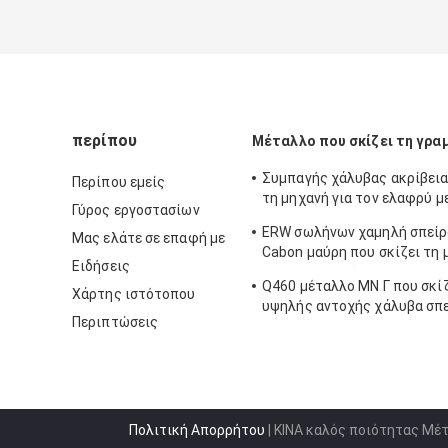
περίπου
Μέταλλο που σκίζει τη γρα
Συμπαγής χάλυβας ακρίβεια
Περίπου εμείς
τη μηχανή για τον ελαφρύ μ
Γύρος εργοστασίων
1.2 X 1300
ERW σωλήνων χαμηλή σπείρ
Μας ελάτε σε επαφή με
Cabon μαύρη που σκίζει τη 
Ειδήσεις
X 1600 γραμμών
Q460 μέταλλο ΜΝ Γ που σκίζ
Χάρτης ιστότοπου
υψηλής αντοχής χάλυβα σπ
Περιπτώσεις
γραμμών AHSS που σκίζει τ
γραμμών
Πολιτική Απορρήτου
| ΚΙΝΑ καλός ποιότητας Μέ