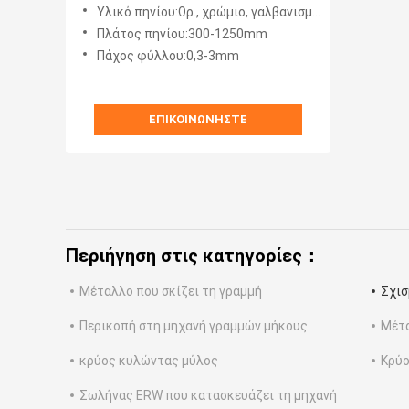
μηχανή 0.3-3 X 1250mm γραμμών
Υλικό πηνίου:Ωρ., χρώμιο, γαλβανισμένος χάλυβας, PPGI
Πλάτος πηνίου:300-1250mm
Πάχος φύλλου:0,3-3mm
ΕΠΙΚΟΙΝΩΝΉΣΤΕ
Περιήγηση στις κατηγορίες：
Μέταλλο που σκίζει τη γραμμή
Σχισ
Περικοπή στη μηχανή γραμμών μήκους
Μέτα
κρύος κυλώντας μύλος
Κρύο
Σωλήνας ERW που κατασκευάζει τη μηχανή