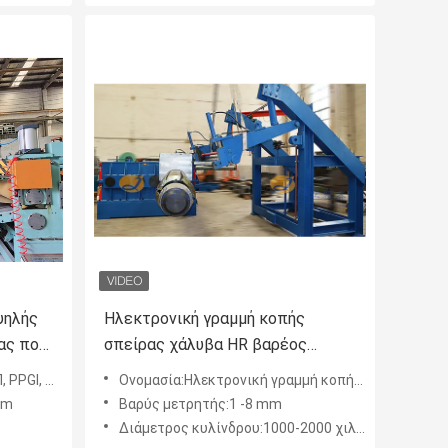
ψηλής
Ηλεκτρονική γραμμή κοπής
ας που
σπείρας χάλυβα HR βαρέος
μεγέθους
Q235, S355
Ονομασία:Ηλεκτρονική γραμμή κοπής σπείρας χάλυβα HR βαρέος μεγέθους
mm
Βαρύς μετρητής:1 -8 mm
Διάμετρος κυλίνδρου:1000-2000 χιλιοστά