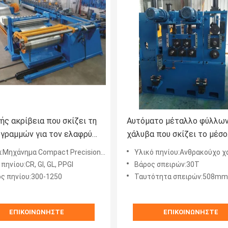
ής ακρίβεια που σκίζει τη
Αυτόματο μέταλλο φύλλω
 γραμμών για τον ελαφρύ
χάλυβα που σκίζει το μέσο
 0.3-1.2 X 1250
μετρητή 1-6x1600 γραμμώ
ηχάνημα Compact Precision Slitting Line
Υλικό πηνίου:Ανθρακούχο χάλυβα HRC CRC, γαλβανισ
πηνίου:CR, GI, GL, PPGI
Βάρος σπειρών:30Τ
ς πηνίου:300-1250
Ταυτότητα σπειρών:508mm, 610m
ΕΠΙΚΟΙΝΩΝΉΣΤΕ
ΕΠΙΚΟΙΝΩΝΉΣΤΕ