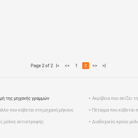
Page 2 of 2
|<
<<
1
2
>>
>|
μή της μηχανής γραμμών
Ακρίβεια που σκίζει τ
λλο που κόβεται στη μηχανή μήκους
Πέταγμα που κόβεται 
ς μύλος αντιστροφής
Διαδοχικός κρύος μύλ