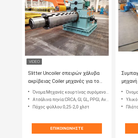
Slitter Uncoiler σπειρών χάλυβα
Συμπαγ
ακρίβειας Coiler μηχανές για το
μηχανή
χάλυβα που σκίζει τη γραμμή
μετρητή
Όνομα:Μηχανές κουρτίνας συρόμενου πηνίου από χάλυβα
Όνομα:Μ
Ατσάλινα πηνία:CRCA, GI, GL, PPGI, Ανάγλυφο, χάλυβας VCM
Υλικό 
Πάχος φύλλου:0,25-2,0 χλστ
Πλάτο
ΕΠΙΚΟΙΝΩΝΉΣΤΕ