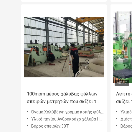
100mpm μέσος χάλυβας φύλλων
Λεπτή 
σπειρών μετρητών που σκίζει τη
σκίζει
γραμμή (1-5) x1500
X 125
Όνομα:Χαλύβδινη γραμμή κοπής φύλλου μεσαίου διαμετρήματος
Υλικό πηνίου:
Υλικό πηνίου:Ανθρακούχο χάλυβα HRC CRC, γαλβανισμένος χάλυβας
Διάστ
Βάρος σπειρών:30Τ
Βάρος