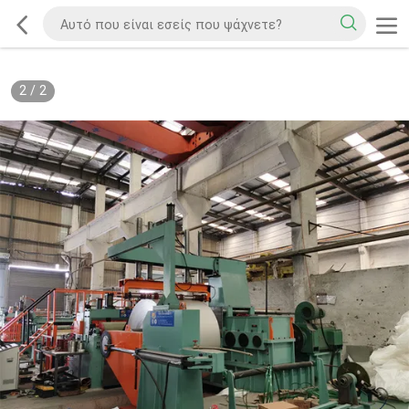
2
/
2