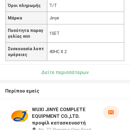
Όροι πληρωμής
T/T
Μάρκα
Jinye
Ποσότητα παραγ
1SET
γελίας min
Συσκευασία λεπτ
40HC Χ 2
ομέρειες
Δείτε περισσότερων
Περίπου εμείς
WUXI JINYE COMPLETE
EQUIPMENT CO.,LTD.
προφίλ κατασκευαστή
No. 77 Zhangma Qiao Road,