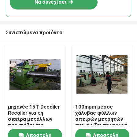
Να συνεχίσει
Συνιστώμενα προϊόντα
Σπίτι
μηχανές 15T Decoiler
100mpm μέσος
Recoiler για τη
χάλυβας φύλλων
Προϊόντα
σπείρα μετάλλων
σπειρών μετρητών
που σκίζει τις
που σκίζει τη γραμμή
γραμμές
(1-5) x1500
Αποστολή
Αποστολή
Περίπου εμείς