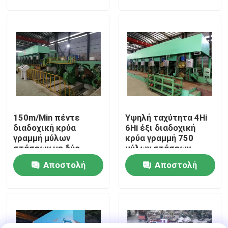
ερώτησης
ερώτησης
Γύρος εργοστασίων
Μας ελάτε σε επαφή με
Ειδήσεις
150m/Min πέντε
Υψηλή ταχύτητα 4Hi
Περιπτώσεις
διαδοχική κρύα
6Hi έξι διαδοχική
γραμμή μύλων
κρύα γραμμή 750
στάσεων με δύο
μύλων στάσεων
Μέταλλο που σκίζει τη γραμμή
Recoilers 550
Αποστολή
Αποστολή
ερώτησης
ερώτησης
Σχισμή της μηχανής γραμμών
Ακρίβεια που σκίζει τη γραμμή