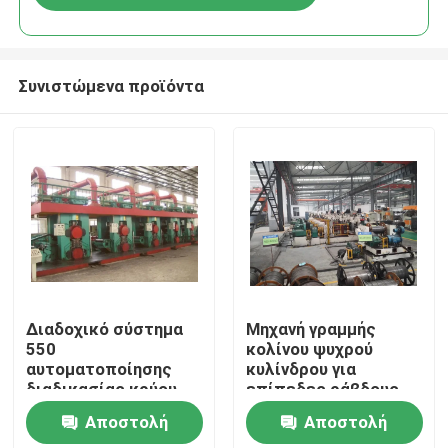
Συνιστώμενα προϊόντα
Σπίτι
Διαδοχικό σύστημα
Μηχανή γραμμής
550
κολίνου ψυχρού
αυτοματοποίησης
κυλίνδρου για
Προϊόντα
διαδικασίας κρύου
επίπεδες ράβδους
κυλίσματος
χάλυβα 4 x 35 mm
Αποστολή
Αποστολή
μετάλλων φύλλων
Περίπου εμείς