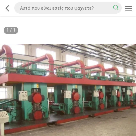
1
/
1