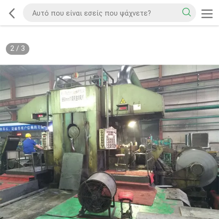
2
/
3