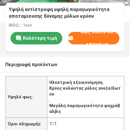
Υψηλή αντίστροφη υψηλή παραγωγικότητα
αποταμίευσης δύναμης μύλων κρύου
κυλίσματος τέσσερα για το ανοξείδωτο
MOQ：1set
Μας ελάτε σε
Καλύτερη τιμή
επαφή με
Περιγραφή προϊόντων
Ηλεκτρική εξοικονόμηση
,
Κρύος κυλώντας μύλος ανοξείδωτ
ου
Υψηλό φως:
,
Μεγάλη παραγωγικότητα ψυχρόβ
αλβις
Όροι πληρωμής
T/T