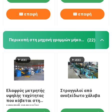
επαφή
επαφή
Περικοπή στη μηχανή γραμμών μήκους
(22)
Ελαφρύς μετρητής
Στρογγυλοί από
υψηλής ταχύτητας
ανοξείδωτο χάλυβα
που κόβεται στη
μηχανή γραμμών
μήκους για το φύλλο