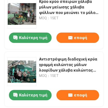
Κρύο κρύο σπειρών χάλυβα
μύλων μείωσης χάλυβα
φύλλων που μειώνει το μύλο
220m/Min
MOQ：1SET
Καλύτερη τιμή
επαφή
Αντιστρέψιμη διαδοχική κρύα
γραμμή κυλώντας μύλων
λουρίδων χάλυβα κυλώντας
μύλων cold-rolled
MOQ：1SET
Καλύτερη τιμή
επαφή