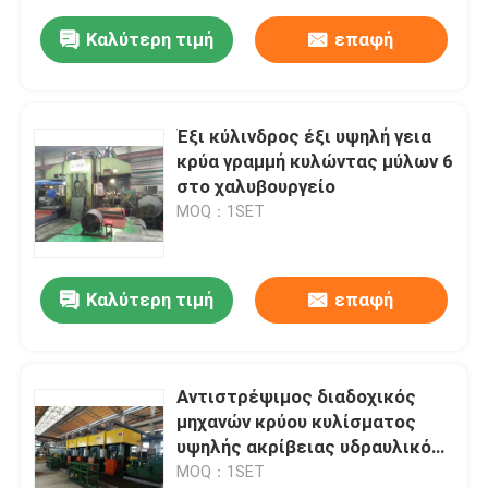
Καλύτερη τιμή
επαφή
Έξι κύλινδρος έξι υψηλή γεια
κρύα γραμμή κυλώντας μύλων 6
στο χαλυβουργείο
MOQ：1SET
Καλύτερη τιμή
επαφή
Αντιστρέψιμος διαδοχικός
μηχανών κρύου κυλίσματος
υψηλής ακρίβειας υδραυλικός
AGC
MOQ：1SET