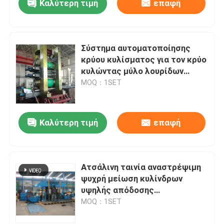
Καλύτερη τιμή
επαφή
Σύστημα αυτοματοποίησης
κρύου κυλίσματος για τον κρύο
κυλώντας μύλο λουρίδων
μετάλλων
MOQ：1SET
Καλύτερη τιμή
επαφή
Ατσάλινη ταινία αναστρέψιμη
ψυχρή μείωση κυλίνδρων
υψηλής απόδοσης
εξοικονόμηση ενέργειας
MOQ：1SET