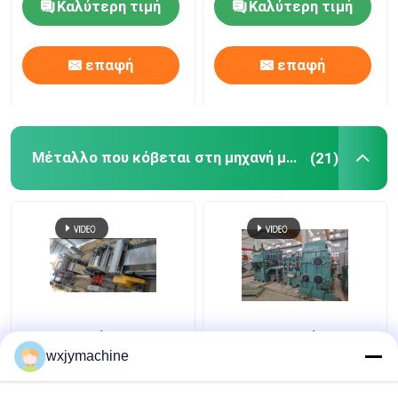
Καλύτερη τιμή
Καλύτερη τιμή
χάλυβα 25pcs Χ 2m
επαφή
επαφή
Μέταλλο που κόβεται στη μηχανή μήκους
(21)
μέταλλο μήκους
Περιστροφική μύγα
500mm 3000mm που
κουράς ανοξείδωτου
wxjymachine
κόβεται στη μηχανή
SUS304 316L που
120KW μήκους
κόβεται στη γραμμή