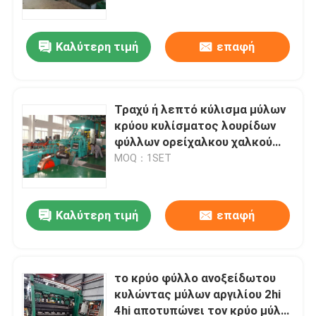
Καλύτερη τιμή
επαφή
Τραχύ ή λεπτό κύλισμα μύλων
κρύου κυλίσματος λουρίδων
φύλλων ορείχαλκου χαλκού
χαλκού
MOQ：1SET
Καλύτερη τιμή
επαφή
Σπίτι
Προϊόντα
το κρύο φύλλο ανοξείδωτου
κυλώντας μύλων αργιλίου 2hi
4hi αποτυπώνει τον κρύο μύλο
Περίπου εμείς