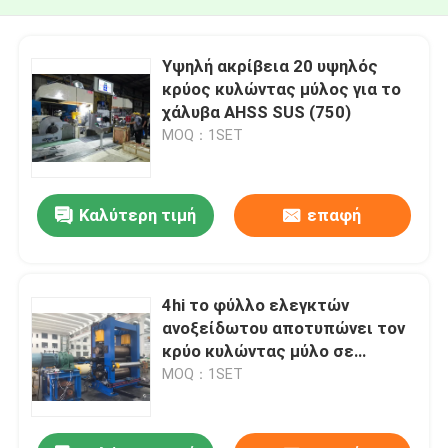
Υψηλή ακρίβεια 20 υψηλός
κρύος κυλώντας μύλος για το
χάλυβα AHSS SUS (750)
MOQ：1SET
Καλύτερη τιμή
επαφή
4hi το φύλλο ελεγκτών
ανοξείδωτου αποτυπώνει τον
κρύο κυλώντας μύλο σε
ανάγλυφο (1400)
MOQ：1SET