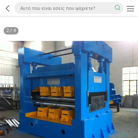
2
/
4