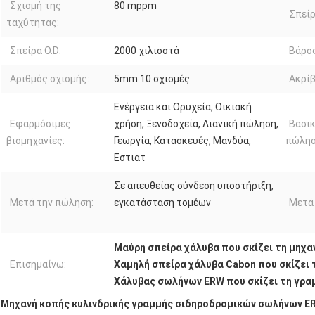
Σχισμή της
80 mppm
Σπείρα
ταχύτητας:
Σπείρα O.D:
2000 χιλιοστά
Βάρος
Αριθμός σχισμής:
5mm 10 σχισμές
Ακρίβ
Ενέργεια και Ορυχεία, Οικιακή
Εφαρμόσιμες
χρήση, Ξενοδοχεία, Λιανική πώληση,
Βασικ
βιομηχανίες:
Γεωργία, Κατασκευές, Μανδύα,
πώλησ
Εστιατ
Σε απευθείας σύνδεση υποστήριξη,
Μετά την πώληση:
εγκατάσταση τομέων
Μετά 
Μαύρη σπείρα χάλυβα που σκίζει τη μηχ
Επισημαίνω:
Χαμηλή σπείρα χάλυβα Cabon που σκίζει 
Χάλυβας σωλήνων ERW που σκίζει τη γραμ
Μηχανή κοπής κυλινδρικής γραμμής σιδηροδρομικών σωλήνων ERW L