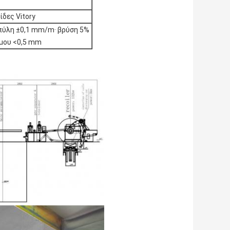
ίδες Vitory
πύλη ±0,1 mm/m· βρύση 5%
μου <0,5 mm