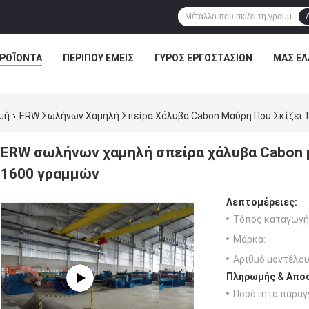
ΡΟΪΌΝΤΑ
ΠΕΡΊΠΟΥ ΕΜΕΊΣ
ΓΎΡΟΣ ΕΡΓΟΣΤΑΣΊΩΝ
ΜΑΣ ΕΛ
μή
ERW Σωλήνων Χαμηλή Σπείρα Χάλυβα Cabon Μαύρη Που Σκίζει Τ
ERW σωλήνων χαμηλή σπείρα χάλυβα Cabon μα
1600 γραμμών
Λεπτομέρειες:
Τόπος καταγωγή
Μάρκα:
Αριθμό μοντέλου
Πληρωμής & Αποσ
Ποσότητα παραγγ