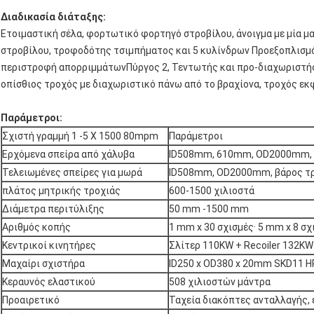
Διαδικασία διάταξης:
Ετοιμαστική σέλα, φορτωτικό φορτηγό στροβίλου, άνοιγμα με μία μ
στροβίλου, τροφοδότης τσιμπήματος και 5 κυλίνδρων Προεξοπλισμός
περιστροφή απορριμμάτωνΠύργος 2, Τεντωτής και προ-διαχωριστής,
οπίσθιος τροχός με διαχωριστικό πάνω από το βραχίονα, τροχός ε
Παράμετροι:
Σχιστή γραμμή 1 -5 X 1500 80mpm
Παράμετροι
Ερχόμενα σπείρα από χάλυβα
ID508mm, 610mm, OD2000mm, 
Τελειωμένες σπείρες για μωρά
ID508mm, OD2000mm, βάρος τρ
πλάτος μητρικής τροχιάς
600-1500 χιλιοστά
Διάμετρα περιτύλιξης
50 mm -1500 mm
Αριθμός κοπής
1 mm x 30 σχισμές· 5 mm x 8 σχ
Κεντρικοί κινητήρες
Σλίτερ 110KW + Recoiler 132KW
Μαχαίρι σχιστήρα
ID250 x OD380 x 20mm SKD11 
Κεραυνός ελαστικού
508 χιλιοστών μάντρα
Προαιρετικό
Ταχεία διακόπτες ανταλλαγής,