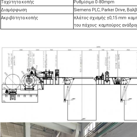
Ταχύτητα κοπής
Ρυθμίσιμο 0-80mpm
Διαμόρφωση
Siemens PLC, Parker Drive, Βαλβ
Ακριβότητα κοπής
πλάτος σχισμής ±0,15 mm· καμ
του πάχους· καμπούρος ανάδρο