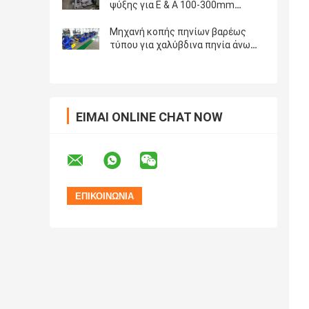
ψύξης για Ε & Α 100-300mm
πλάτος 2Hi 4Hi
Μηχανή κοπής πηνίων βαρέως
τύπου για χαλύβδινα πηνία άνω
των 10mm 35T
ΕΊΜΑΙ ONLINE CHAT NOW