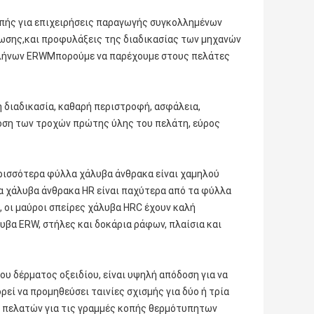
πής για επιχειρήσεις παραγωγής συγκολλημένων
ωσης,και προφυλάξεις της διαδικασίας των μηχανών
ωλήνων ERWΜπορούμε να παρέχουμε στους πελάτες
 διαδικασία, καθαρή περιστροφή, ασφάλεια,
δοση των τροχών πρώτης ύλης του πελάτη, εύρος
ερισσότερα φύλλα χάλυβα άνθρακα είναι χαμηλού
α χάλυβα άνθρακα HR είναι παχύτερα από τα φύλλα
 οι μαύροι σπείρες χάλυβα HRC έχουν καλή
βα ERW, στήλες και δοκάρια ράφων, πλαίσια και
ου δέρματος οξειδίου, είναι υψηλή απόδοση για να
ί να προμηθεύσει ταινίες σχισμής για δύο ή τρία
 πελατών για τις γραμμές κοπής θερμότυπητων