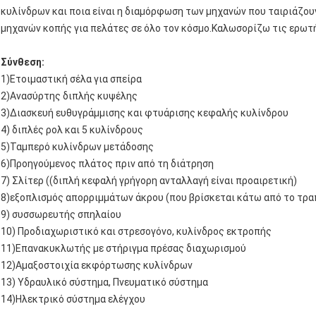
κυλίνδρων και ποια είναι η διαμόρφωση των μηχανών που ταιριάζου
μηχανών κοπής για πελάτες σε όλο τον κόσμο.Καλωσορίζω τις ερωτή
Σύνθεση:
1)Ετοιμαστική σέλα για σπείρα
2)Ανασύρτης διπλής κυψέλης
3)Διασκευή ευθυγράμμισης και φτυάρισης κεφαλής κυλίνδρου
4) διπλές ρολ και 5 κυλίνδρους
5)Ταμπερό κυλίνδρων μετάδοσης
6)Προηγούμενος πλάτος πριν από τη διάτρηση
7) Σλίτερ ((διπλή κεφαλή γρήγορη ανταλλαγή είναι προαιρετική)
8)εξοπλισμός απορριμμάτων άκρου (που βρίσκεται κάτω από το τρα
9) συσσωρευτής σπηλαίου
10) Προδιαχωριστικό και στρεσογόνο, κυλίνδρος εκτροπής
11)Επανακυκλωτής με στήριγμα πρέσας διαχωρισμού
12)Αμαξοστοιχία εκφόρτωσης κυλίνδρων
13) Υδραυλικό σύστημα, Πνευματικό σύστημα
14)Ηλεκτρικό σύστημα ελέγχου