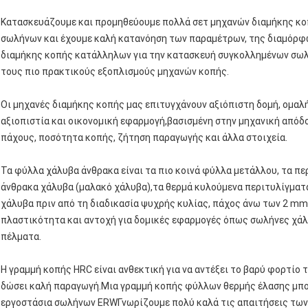
Κατασκευάζουμε και προμηθεύουμε πολλά σετ μηχανών διαμήκης κο
σωλήνων και έχουμε καλή κατανόηση των παραμέτρων, της διαμόρφ
διαμήκης κοπής κατάλληλων για την κατασκευή συγκολλημένων σ
τους πιο πρακτικούς εξοπλισμούς μηχανών κοπής.
Οι μηχανές διαμήκης κοπής μας επιτυγχάνουν αξιόπιστη δομή, ομαλή
αξιοπιστία και οικονομική εφαρμογή,βασισμένη στην μηχανική από
πάχους, ποσότητα κοπής, ζήτηση παραγωγής και άλλα στοιχεία.
Τα φύλλα χάλυβα άνθρακα είναι τα πιο κοινά φύλλα μετάλλου, τα π
άνθρακα χάλυβα (μαλακό χάλυβα),τα θερμά κυλούμενα περιτυλίγματ
χάλυβα πριν από τη διαδικασία ψυχρής κυλίας, πάχος άνω των 2 mm,
πλαστικότητα και αντοχή για δομικές εφαρμογές όπως σωλήνες χάλυ
πέλματα.
Η γραμμή κοπής HRC είναι ανθεκτική για να αντέξει το βαρύ φορτίο τ
δώσει καλή παραγωγή.Μια γραμμή κοπής φύλλων θερμής έλασης μπορε
εργοστάσια σωλήνων ERWΓνωρίζουμε πολύ καλά τις απαιτήσεις των