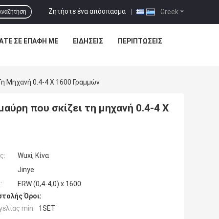
Ζητήστε ένα απόσπασμα
|
Greek
Αναζήτηση
ΆΤΕ ΣΕ ΕΠΑΦΉ ΜΕ
ΕΙΔΉΣΕΙΣ
ΠΕΡΙΠΤΏΣΕΙΣ
η Μηχανή 0.4-4 X 1600 Γραμμών
ύρη που σκίζει τη μηχανή 0.4-4 X
ς:
Wuxi, Κίνα
Jinye
:
ERW (0,4-4,0) x 1600
τολής Όροι:
ελίας min:
1SET