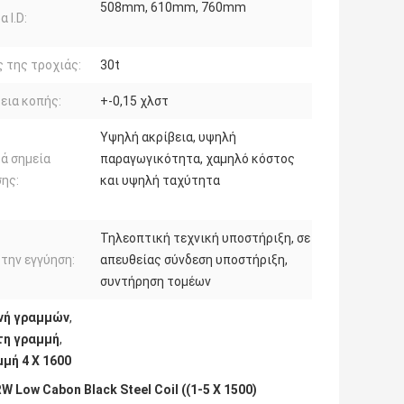
508mm, 610mm, 760mm
 I.D:
 της τροχιάς:
30t
εια κοπής:
+-0,15 χλστ
Υψηλή ακρίβεια, υψηλή
ά σημεία
παραγωγικότητα, χαμηλό κόστος
ης:
και υψηλή ταχύτητα
Τηλεοπτική τεχνική υποστήριξη, σε
την εγγύηση:
απευθείας σύνδεση υποστήριξη,
συντήρηση τομέων
ανή γραμμών
,
τη γραμμή
,
μή 4 X 1600
ow Cabon Black Steel Coil ((1-5 X 1500)