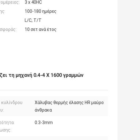
ομέρειες:
3 x 40HC
ης:
100-180 ημέρες
L/C, T/T
σφοράς:
10 σετ ανά έτος
ει τη μηχανή 0.4-4 X 1600 γραμμών
 κυλίνδρου
Χάλυβας θερμής έλασης HR μαύρο
υ:
άνθρακα
τότητα
0.3-3mm
ωσης: