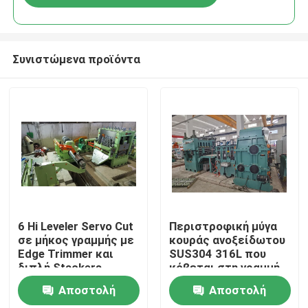
Συνιστώμενα προϊόντα
Σπίτι
6 Hi Leveler Servo Cut
Περιστροφική μύγα
σε μήκος γραμμής με
κουράς ανοξείδωτου
Edge Trimmer και
SUS304 316L που
Προϊόντα
διπλή Stackers
κόβεται στη γραμμή
μήκους 0,3 - 2 X 1000
Αποστολή
Αποστολή
Περίπου εμείς