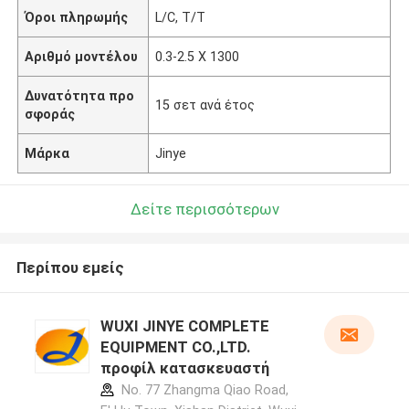
Όροι πληρωμής
L/C, T/T
Αριθμό μοντέλου
0.3-2.5 X 1300
Δυνατότητα προ
15 σετ ανά έτος
σφοράς
Μάρκα
Jinye
Δείτε περισσότερων
Περίπου εμείς
WUXI JINYE COMPLETE
EQUIPMENT CO.,LTD.
προφίλ κατασκευαστή
No. 77 Zhangma Qiao Road,