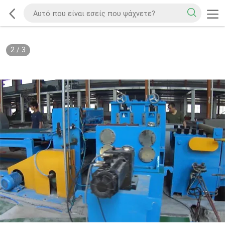
2
/
3