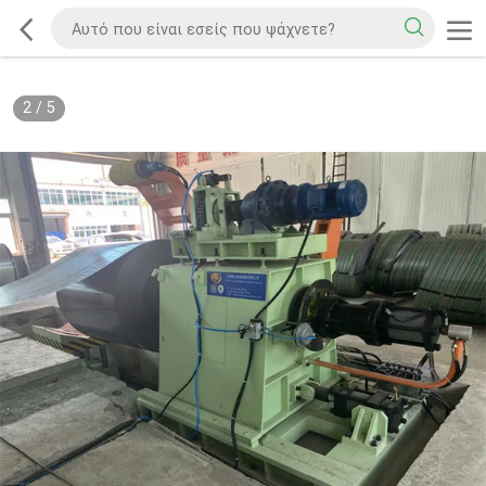
2
/
5