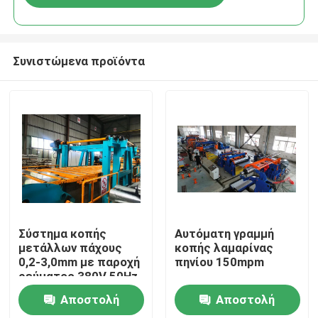
Συνιστώμενα προϊόντα
Σπίτι
Σύστημα κοπής
Αυτόματη γραμμή
μετάλλων πάχους
κοπής λαμαρίνας
0,2-3,0mm με παροχή
πηνίου 150mpm
Προϊόντα
ρεύματος 380V 50Hz
3Phase για ακριβή
Αποστολή
Αποστολή
επεξεργασία
Περίπου εμείς