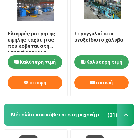
Ελαφρύς μετρητής
Στρογγυλοί από
υψηλής ταχύτητας
ανοξείδωτο χάλυβα
που κόβεται στη
μηχανή γραμμών
μήκους για το φύλλο
Καλύτερη τιμή
Καλύτερη τιμή
χάλυβα 25pcs Χ 2m
επαφή
επαφή
Μέταλλο που κόβεται στη μηχανή μήκους
(21)