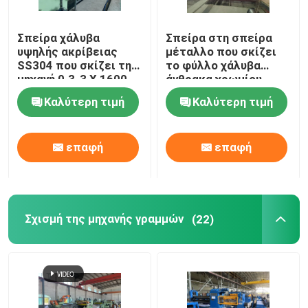
Σπείρα χάλυβα
Σπείρα στη σπείρα
υψηλής ακρίβειας
μέταλλο που σκίζει
SS304 που σκίζει τη
το φύλλο χάλυβα
μηχανή 0.3-3 X 1600
άνθρακα χρωμίου
γραμμών
γραμμών που σκίζει
Καλύτερη τιμή
Καλύτερη τιμή
τα διπλά Slitter
γραμμών κεφάλια
επαφή
επαφή
Σχισμή της μηχανής γραμμών
(22)