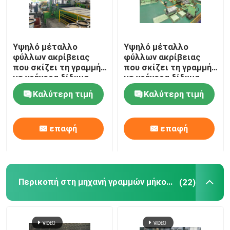
Υψηλό μέταλλο
Υψηλό μέταλλο
φύλλων ακρίβειας
φύλλων ακρίβειας
που σκίζει τη γραμμή
που σκίζει τη γραμμή
με γρήγορα δίδυμα
με γρήγορα δίδυμα
Slitters αλλαγής
Slitters αλλαγής
Καλύτερη τιμή
Καλύτερη τιμή
επαφή
επαφή
Περικοπή στη μηχανή γραμμών μήκους
(22)