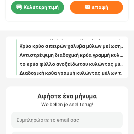
Καλύτερη τιμή
επαφή
Ο μέσος χάλυβας μετρητών που πετά έκοψε στη συνεχή περικοπή κουράς γραμμών μήκους στη γραμμή 2-8x1600 μήκους
600m/Min πάχος φύλλων χάλυβα μύλων κρύου κυλίσματος χάλυβα που μειώνει το μύλο
Γύρος εργοστασίων
Κρύο κρύο σπειρών χάλυβα μύλων μείωσης χάλυβα φύλλων που μειώνει το μύλο 220m/Min
Αντιστρέψιμη διαδοχική κρύα γραμμή κυλώντας μύλων λουρίδων χάλυβα κυλώντας μύλων cold-rolled
Μας ελάτε σε επαφή με
το κρύο φύλλο ανοξείδωτου κυλώντας μύλων αργιλίου 2hi 4hi αποτυπώνει τον κρύο μύλο ρόλων σε ανάγλυφο
Διαδοχική κρύα γραμμή κυλώντας μύλων τριών στάσεων για τις σπείρες 650 χάλυβα HRPO
Ειδήσεις
0.51.2mm πυκνά αντιστρέψιμος διαδοχικός κρύος μύλος 300mpm 850mm AGC δύο στάσεων
Υδραυλικό AGC πέντε διαδοχική κρύα γραμμή 550 κυλώντας μύλων κρύου κυλώντας μύλων στάσεων
Περιπτώσεις
Διαδοχικό σύστημα 550 αυτοματοποίησης διαδικασίας κρύου κυλίσματος μετάλλων φύλλων
Ακρίβεια υψηλής ταχύτητας που σκίζει το οπισθοχωρώντας ανοξείδωτο 3 X 1600 360KW γραμμών
Μέταλλο που σκίζει τη γραμμή
Αφήστε ένα μήνυμα
Ακρίβεια φύλλων υψηλής ακρίβειας που σκίζει την οπισθοχωρώντας άκρη μετάλλων γραμμών που τακτοποιεί 1250mm 300KW
We bellen je snel terug!
SUS υψηλός χάλυβας AGC 18High πυριτίου ανοξείδωτου κυλώντας μύλων αντιστροφής κρύος
Σχισμή της μηχανής γραμμών
Περιστροφική μύγα κουράς ανοξείδωτου SUS304 316L που κόβεται στη γραμμή μήκους 0,3 - 2 X 1000
Έξοχη σπείρα χάλυβα ακρίβειας SUS ταχύτητας που σκίζει 3mm μηχανών 3 X 1600 γραμμών
Ακρίβεια που σκίζει τη γραμμή
Ελαφριά ακρίβεια μετρητών που ξετυλίγει σκίζοντας την οπισθοχωρώντας γραμμή 4 X 1600