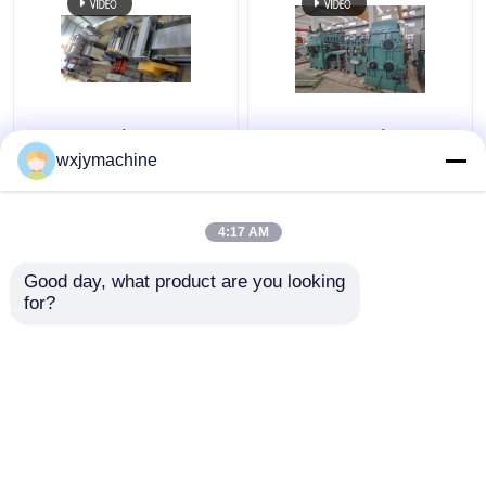
μέταλλο μήκους
Περιστροφική μύγα
500mm 3000mm που
κουράς ανοξείδωτου
wxjymachine
κόβεται στη μηχανή
SUS304 316L που
120KW μήκους
κόβεται στη γραμμή
μήκους 0,3 - 2 X 1000
4:17 AM
Καλύτερη τιμή
Καλύτερη τιμή
Good day, what product are you looking 
for?
επαφή
επαφή
Δείτε περισσότερων
Αρχική Σελίδα
Περίπου εμείς
επαφή
Desktop Site