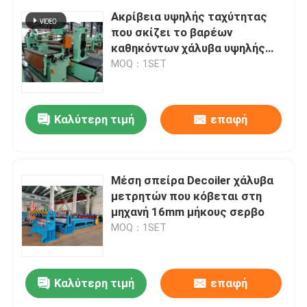
Ακρίβεια υψηλής ταχύτητας
που σκίζει το βαρέων
καθηκόντων χάλυβα υψηλής
ακρίβειας γραμμών που σκίζει
MOQ：1SET
τη μηχανή
Καλύτερη τιμή
επαφή
Μέση σπείρα Decoiler χάλυβα
μετρητών που κόβεται στη
μηχανή 16mm μήκους σερβο
MOQ：1SET
Καλύτερη τιμή
επαφή