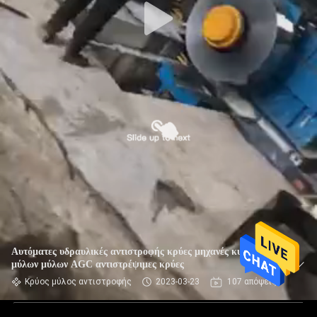
Αυτόματες υδραυλικές αντιστροφής κρύες μηχανές κυλώντας
μύλων μύλων AGC αντιστρέψιμες κρύες
Κρύος μύλος αντιστροφής
2023-03-23
107 απόψεις